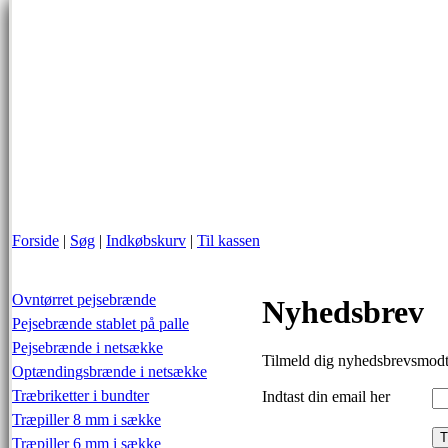
Forside
|
Søg
|
Indkøbskurv
|
Til kassen
Ovntørret pejsebrænde
Nyhedsbrev
Pejsebrænde stablet på palle
Pejsebrænde i netsække
Tilmeld dig nyhedsbrevsmodt
Optændingsbrænde i netsække
Træbriketter i bundter
Indtast din email her
Træpiller 8 mm i sække
Træpiller 6 mm i sække