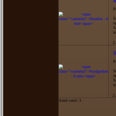
H
P
S
o
S
tr
2
N
P
S
o
S
tr
2
Antal varer: 3