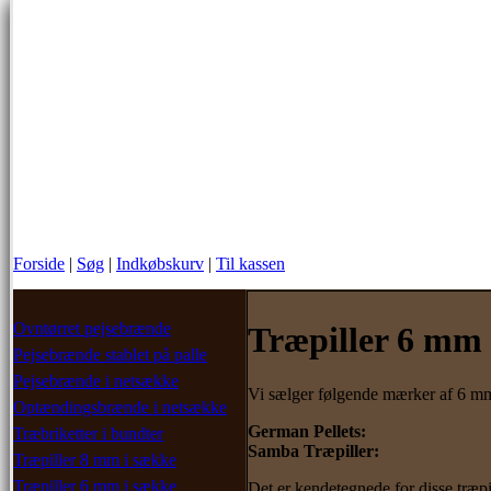
Forside
|
Søg
|
Indkøbskurv
|
Til kassen
Ovntørret pejsebrænde
Træpiller 6 mm 
Pejsebrænde stablet på palle
Pejsebrænde i netsække
Vi sælger følgende mærker af 6 mm 
Optændingsbrænde i netsække
German Pellets:
Træbriketter i bundter
Samba Træpiller:
Træpiller 8 mm i sække
Træpiller 6 mm i sække
Det er kendetegnede for disse træpil