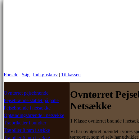
Forside
|
Søg
|
Indkøbskurv
|
Til kassen
Ovntørret Pejse
Ovntørret pejsebrænde
Pejsebrænde stablet på palle
Netsække
Pejsebrænde i netsække
Optændingsbrænde i netsække
1 Klasse ovntørret brænde i netsæk
Træbriketter i bundter
Træpiller 8 mm i sække
Vi har ovntørret brændet i vores spe
tørreovne, som vi selv har udviklet 
Træpiller 6 mm i sække