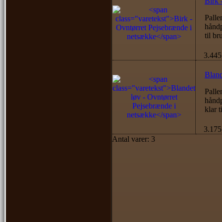
Birk 
Palle
håndp
til br
3.445
Bland
Palle
håndp
klar t
3.175
Antal varer: 3