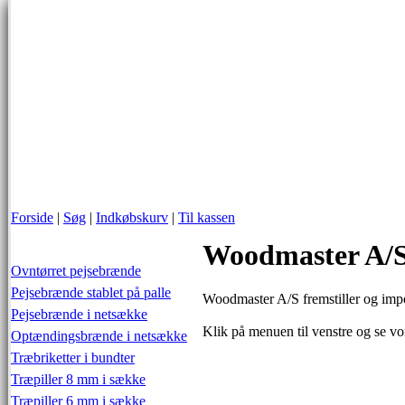
Forside
|
Søg
|
Indkøbskurv
|
Til kassen
Woodmaster A/
Ovntørret pejsebrænde
Pejsebrænde stablet på palle
Woodmaster A/S fremstiller og import
Pejsebrænde i netsække
Klik på menuen til venstre og se vo
Optændingsbrænde i netsække
Træbriketter i bundter
Træpiller 8 mm i sække
Træpiller 6 mm i sække