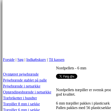
Forside
|
Søg
|
Indkøbskurv
|
Til kassen
Nordpellets - 6 mm
Ovntørret pejsebrænde
Pejsebrænde stablet på palle
Pejsebrænde i netsække
Nordpellets træpiller er svensk pro
Optændingsbrænde i netsække
god kvalitet.
Træbriketter i bundter
6 mm træpiller pakkes i plasticsæk
Træpiller 8 mm i sække
Pallen pakkes med 56 plasticsække
Træpiller 6 mm i sække