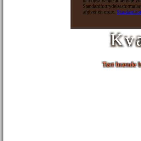
kan også vælge at benytte vo
Standardfortrydelsesformulare
afgiver en ordre.
Standardfor
Kva
Tørt brænde b