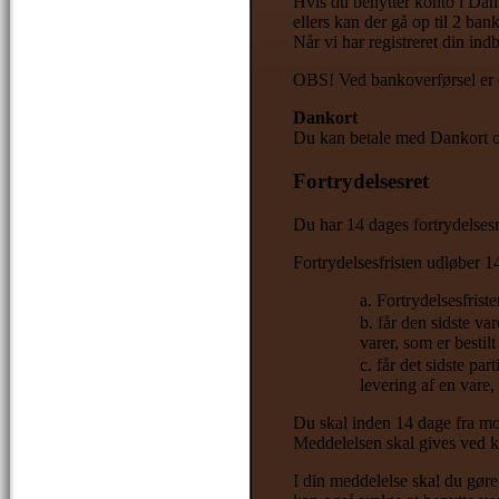
Hvis du benytter konto i Dan
ellers kan der gå op til 2 ban
Når vi har registreret din ind
OBS! Ved bankoverførsel er d
Dankort
Du kan betale med Dankort 
Fortrydelsesret
Du har 14 dages fortrydelses
Fortrydelsesfristen udløber 1
Fortrydelsesfrist
får den sidste var
varer, som er bestil
får det sidste par
levering af en vare, 
Du skal inden 14 dage fra mod
Meddelelsen skal gives ved k
I din meddelelse skal du gøre