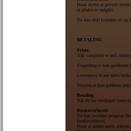
Husk derfor at gemme denne o
at aftalen er indgået.
Du kan altid kontakte os og få
BETALING
Priser.
Alle varepriser er incl. moms.
Fragttillæg er kun gældende fo
Leverencer til øer uden brofor
Priserne er kun gældene ind
Betaling.
Når du har modtaget vores or
Bankoverførsel.
Du kan overføre pengene dir
bankoverførsel.
Husk at anføre navn, adresse 