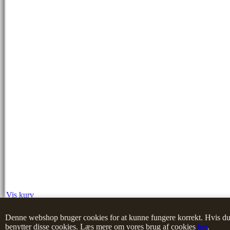
Vis kurv
0 vare(r) i kurven
I
alt
0,00 DKK
Denne webshop bruger cookies for at kunne fungere korrekt. Hvis du k
benytter disse cookies. Læs mere om vores brug af cookies
her
.