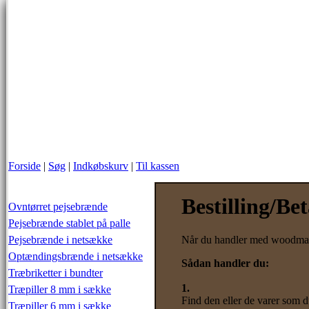
Forside
|
Søg
|
Indkøbskurv
|
Til kassen
Bestilling/Bet
Ovntørret pejsebrænde
Pejsebrænde stablet på palle
Pejsebrænde i netsække
Når du handler med woodmast
Optændingsbrænde i netsække
Sådan handler du:
Træbriketter i bundter
1.
Træpiller 8 mm i sække
Find den eller de varer som 
Træpiller 6 mm i sække