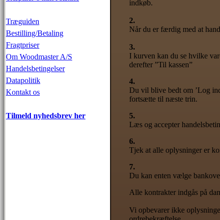
indkøb.
2.
Træguiden
Når du er færdig med at han
Bestilling/Betaling
Fragtpriser
3.
I kurven kan du se hvilke vare
Om Woodmaster A/S
derefter ”Til kassen”
Handelsbetingelser
Datapolitik
4.
Du vil blive bedt om ’Log ind
Kontakt os
fortsætte til næste trin.
Tilmeld nyhedsbrev her
5.
Læs og accepter handelsbeting
6.
Tjek at alle oplysninger er k
7.
Du kan enten vælge bankoverf
Alle kontrakter indgås på dan
Vi opbevarer ikke oplysninge
ordrebekræftelse.