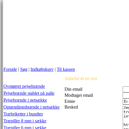
Forside
|
Søg
|
Indkøbskurv
|
Til kassen
Anbefal til en ven
Ovntørret pejsebrænde
Din email
Pejsebrænde stablet på palle
Modtager email
Pejsebrænde i netsække
Emne
Optændingsbrænde i netsække
Besked
Træbriketter i bundter
Træpiller 8 mm i sække
Træpiller 6 mm i sække